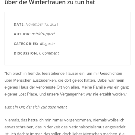
über die Winterfrauen zu tun hat
November 13, 2021
DATE
astridruppert
AUTHOR
Magazin
CATEGORIES
0 Comment
DISCUSSION
“
Ich brach in fremde, leerstehende Häuser ein, um mir Geschichten
über Menschen auszudenken, die dort gelebt hatten. Dabei war mein
eigenes Haus der verlorenste Ort von allen. Meine Familie war ein ganz
”
eigener Lost Place, und unsere Vergangenheit war nie erzählt worden.
aus:
Ein Ort, der sich Zuhause nennt
Niemals, das hatte ich mir immer vorgenommen, niemals wollte ich
etwas schreiben, das in der Zeit des Nationalsozialismus angesiedelt
ist. Ich dachte immer, das sollen doch lieber Menschen machen, die