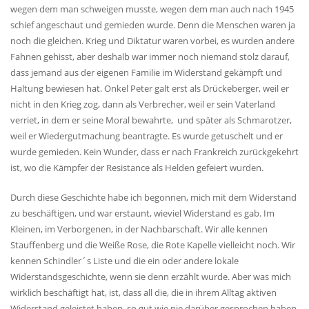
wegen dem man schweigen musste, wegen dem man auch nach 1945
schief angeschaut und gemieden wurde. Denn die Menschen waren ja
noch die gleichen. Krieg und Diktatur waren vorbei, es wurden andere
Fahnen gehisst, aber deshalb war immer noch niemand stolz darauf,
dass jemand aus der eigenen Familie im Widerstand gekämpft und
Haltung bewiesen hat. Onkel Peter galt erst als Drückeberger, weil er
nicht in den Krieg zog, dann als Verbrecher, weil er sein Vaterland
verriet, in dem er seine Moral bewahrte, und später als Schmarotzer,
weil er Wiedergutmachung beantragte. Es wurde getuschelt und er
wurde gemieden. Kein Wunder, dass er nach Frankreich zurückgekehrt
ist, wo die Kämpfer der Resistance als Helden gefeiert wurden.
Durch diese Geschichte habe ich begonnen, mich mit dem Widerstand
zu beschäftigen, und war erstaunt, wieviel Widerstand es gab. Im
Kleinen, im Verborgenen, in der Nachbarschaft. Wir alle kennen
Stauffenberg und die Weiße Rose, die Rote Kapelle vielleicht noch. Wir
kennen Schindler´s Liste und die ein oder andere lokale
Widerstandsgeschichte, wenn sie denn erzählt wurde. Aber was mich
wirklich beschäftigt hat, ist, dass all die, die in ihrem Alltag aktiven
Widerstand geleistet haben, so gut wie nie darüber gesprochen haben.