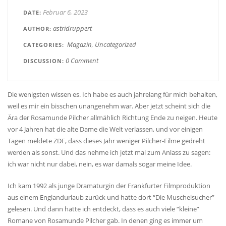
Februar 6, 2023
DATE
astridruppert
AUTHOR
Magazin
Uncategorized
CATEGORIES
0 Comment
DISCUSSION
Die wenigsten wissen es. Ich habe es auch jahrelang für mich behalten,
weil es mir ein bisschen unangenehm war. Aber jetzt scheint sich die
Ära der Rosamunde Pilcher allmählich Richtung Ende zu neigen. Heute
vor 4 Jahren hat die alte Dame die Welt verlassen, und vor einigen
Tagen meldete ZDF, dass dieses Jahr weniger Pilcher-Filme gedreht
werden als sonst. Und das nehme ich jetzt mal zum Anlass zu sagen:
ich war nicht nur dabei, nein, es war damals sogar meine Idee.
Ich kam 1992 als junge Dramaturgin der Frankfurter Filmproduktion
aus einem Englandurlaub zurück und hatte dort “Die Muschelsucher”
gelesen. Und dann hatte ich entdeckt, dass es auch viele “kleine”
Romane von Rosamunde Pilcher gab. In denen ging es immer um