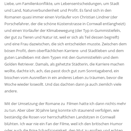
Liebe, um Familienkonflikte, um Lebensentscheidungen, um Stadt
und Land, Naturverbundenheit und Profit. Es fand sich in den
Romanen quasi immer einen Vorläufer von Christian Lindner (der
Porschefahrer, der die schöne Küstenstrasse in Cornwall entlangheizt)
und einen Vorläufer der Klimabewegung (der Typ in Gummistiefeln,
der gut zu Tieren und Natur ist, weil er sich als Teil dessen begreift)
und eine Frau dazwischen, die sich entscheiden musste. Zwischen dem
bösen Profit, dem oberflächlichen Karriere- und Stadtleben und dem
guten Landleben mit dem Typen mit den Gummistiefeln und dem
Golden Retriever. Damals, als gehetzte Städterin, die Karriere machen
wollte, dachte ich, ach, das passt doch gut zum Sonntagabend, ein
bisschen vom Ausreißen in ein anderes Leben zu träumen, bevor die
Woche wieder loswollt. Und das dachten dann ja auch ziemlich viele
andere.
Mit der Umsetzung der Romane zu Filmen hatte ich dann nichts mehr
zu tun. Aber über 30 Jahre lang konnte ich staunend verfolgen, wie
beständig die Rosen vor herrschaftlichen Landsitzen in Cornwall
blühten. Ich war nie ein Fan der Filme, weil ich den britischen Humor
oder auch die Prise Scharfzüngigkeit, den Mut zu großen und echten