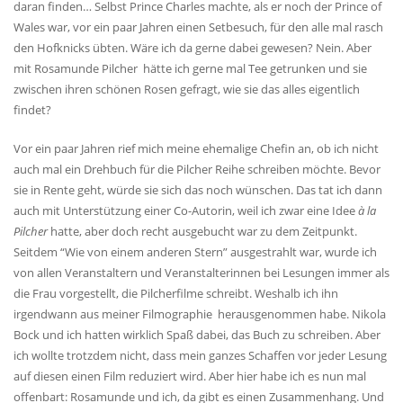
daran finden… Selbst Prince Charles machte, als er noch der Prince of
Wales war, vor ein paar Jahren einen Setbesuch, für den alle mal rasch
den Hofknicks übten. Wäre ich da gerne dabei gewesen? Nein. Aber
mit Rosamunde Pilcher hätte ich gerne mal Tee getrunken und sie
zwischen ihren schönen Rosen gefragt, wie sie das alles eigentlich
findet?
Vor ein paar Jahren rief mich meine ehemalige Chefin an, ob ich nicht
auch mal ein Drehbuch für die Pilcher Reihe schreiben möchte. Bevor
sie in Rente geht, würde sie sich das noch wünschen. Das tat ich dann
auch mit Unterstützung einer Co-Autorin, weil ich zwar eine Idee
à la
Pilcher
hatte, aber doch recht ausgebucht war zu dem Zeitpunkt.
Seitdem “Wie von einem anderen Stern” ausgestrahlt war, wurde ich
von allen Veranstaltern und Veranstalterinnen bei Lesungen immer als
die Frau vorgestellt, die Pilcherfilme schreibt. Weshalb ich ihn
irgendwann aus meiner Filmographie herausgenommen habe. Nikola
Bock und ich hatten wirklich Spaß dabei, das Buch zu schreiben. Aber
ich wollte trotzdem nicht, dass mein ganzes Schaffen vor jeder Lesung
auf diesen einen Film reduziert wird. Aber hier habe ich es nun mal
offenbart: Rosamunde und ich, da gibt es einen Zusammenhang. Und