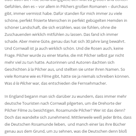
Gefühlen, den es – vor allem in Pilchers großen Romanen – durchaus
gibt, immer vermisst habe. Dafür standen für mich immer zu viele
schöne, perfekt frisierte Menschen in perfekt gebügelten Hemden in
schöner Landschaft, die sich erzählen, was sie fühlen, ohne die
Zuschauenden wirklich mitfühlen zu lassen. Das fand ich immer
schade. Aber meine Güte, genau das hat sich 30 Jahre lang bewährt.
Und Cornwall ist ja auch wirklich schön. Und die Rosen auch, keine
Frage. Pilcher wurde zu einer Marke, die mit Pilcher selbst gar nicht
mehr viel zu tun hatte. Autorinnen und Autoren dachten sich
Geschichten á la Pilcher aus, und stellten sie unter ihren Namen. So
viele Romane wie es Filme gibt, hätte sie ja niemals schreiben können.
Was
á la Pilcher
war, das entschieden die Fernsehmacher.
In England begann man sich darüber zu wundern, dass immer mehr
deutsche Touristen nach Cornwall pilgerten, um die Drehorte der
Pilcher Filme zu besichtigen. Rosamunde Pilcher? Wer ist das denn?
Doch das wandelte sich zunehmend. Mittlerweile weiß jeder Brite, dass
die Deutschen Rosamunde lieben, und manch einer las ihre Bücher
genau aus dem Grund, um zu sehnen, was die Deutschen denn bloß